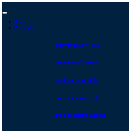
Domů
Produkty
Nevýbušná svítidla
Průmyslová svítidla
Antivandal svítidla
Veřejné osvětlení
Retro a speciální svítidla