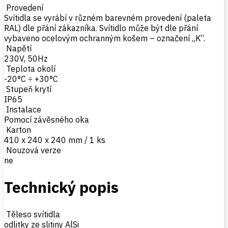
Provedení
Svítidla se vyrábí v různém barevném provedení (paleta
RAL) dle přání zákazníka. Svítidlo může být dle přání
vybaveno ocelovým ochranným košem – označení „K“.
Napětí
230V, 50Hz
Teplota okolí
-20°C ÷ +30°C
Stupeň krytí
IP65
Instalace
Pomocí závěsného oka
Karton
410 x 240 x 240 mm / 1 ks
Nouzová verze
ne
Technický popis
Těleso svítidla
odlitky ze slitiny AlSi