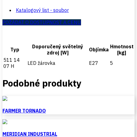
Katalogový list - soubor
POŽÁDAT O DOSTUPNOST A CENU
Doporučený světelný
Hmotnost
Typ
Objímka
zdroj [W]
[kg]
511 14
LED žárovka
E27
5
07 H
Podobné produkty
FARMER TORNADO
MERIDIAN INDUSTRIAL