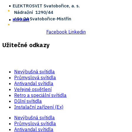
ELEKTROSVIT Svatobořice, a. s.
Nádražní ­ 1290/44
696 04 Svatobořice-Mistřín
Kontakt
Facebook
Linkedin
Užitečné odkazy
Nevýbušná svítidla
Průmyslová svítidla
Antivandal svítidla
Veřejné osvětlení
Retro a speciální svítidla
Důlní svítidla
Instalační zařízení (Ex)
Nevýbušná svítidla
Průmyslová svítidla
Antivandal svítidla