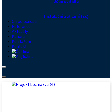
Důlní svítidla
Instalační zařízení (Ex)
O společnosti
Reference
Aktuality
Kariéra
Ke stažení
Kontakt