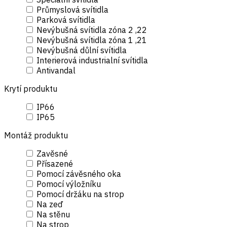
Průmyslová svítidla
Parková svítidla
Nevýbušná svítidla zóna 2 ,22
Nevýbušná svítidla zóna 1 ,21
Nevýbušná důlní svítidla
Interierová industrialní svítidla
Antivandal
Krytí produktu
IP66
IP65
Montáž produktu
Zavěsné
Přísazené
Pomocí závěsného oka
Pomocí výložníku
Pomocí držáku na strop
Na zeď
Na stěnu
Na strop