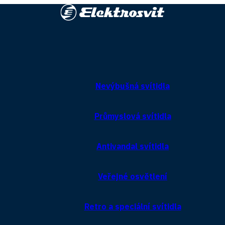
Nevýbušná svítidla
Průmyslová svítidla
Antivandal svítidla
Veřejné osvětlení
Retro a speciální svítidla