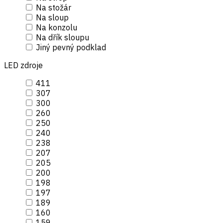
Na stožár
Na sloup
Na konzolu
Na dřík sloupu
Jiný pevný podklad
LED zdroje
411
307
300
260
250
240
238
207
205
200
198
197
189
160
159