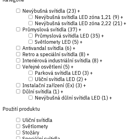
Nevýbušná svítidla (
23
)
+
Nevýbušná svítidla LED zóna 1,21 (
9
)
+
Nevýbušná svítidla LED zóna 2,22 (
21
)
+
Průmyslová svítidla (
37
)
+
Průmyslová svítidla LED (
35
)
+
Světlomety LED (
5
)
+
Antivandal svítidla (
6
)
+
Retro a speciální svítidla (
8
)
+
Interiérová industriální svítidla (
8
)
+
Veřejné osvětlení (
5
)
+
Parková svítidla LED (
3
)
+
Uliční svítidla LED (
2
)
+
Instalační zařízení (Ex) (
3
)
+
Důlní svítidla (
1
)
+
Nevýbušná důlní svítidla LED (
1
)
+
Použití produktu
Uliční svítidla
Světlomety
Stožáry
Speciální svítidla