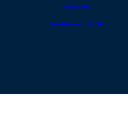
Důlní svítidla
Instalační zařízení (Ex)