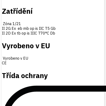
Zatřídění
Zóna 1/21
II 2G Ex eb mb op is IIC T5 Gb
II 2D Ex tb op is IIIC T70°C Db
Vyrobeno v EU
Vyrobeno v EU
CE
Třída ochrany