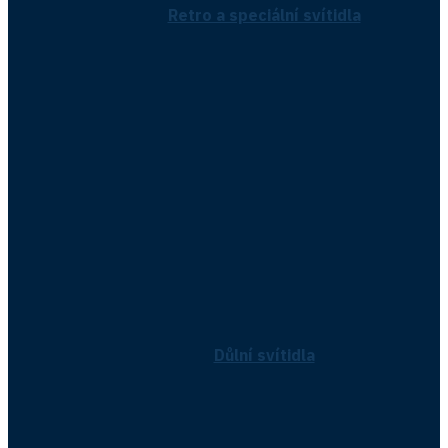
Retro a speciální svítidla
Důlní svítidla