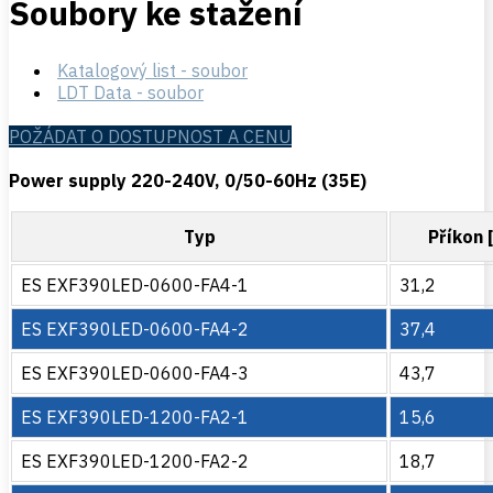
Soubory ke stažení
Katalogový list - soubor
LDT Data - soubor
POŽÁDAT O DOSTUPNOST A CENU
Power supply 220-240V, 0/50-60Hz (35E)
Typ
Příkon 
ES EXF390LED-0600-FA4-1
31,2
ES EXF390LED-0600-FA4-2
37,4
ES EXF390LED-0600-FA4-3
43,7
ES EXF390LED-1200-FA2-1
15,6
ES EXF390LED-1200-FA2-2
18,7