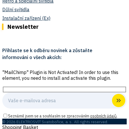
Retro a speciální svítidla
Důlní svítidla
Instalační zařízení (Ex)
Newsletter
Přihlaste se k odběru novinek a zůstaňte
informováni o všech akcích:
"MailChimp" Plugin is Not Activated!
In order to use this
element, you need to install and activate this plugin.
Seznámil jsem se a souhlasím se zpracováním
osobních údajů
.
© 2026 ELEKTROSVIT Svatobořice, a. s.. All rights reserved.
Shopping Basket