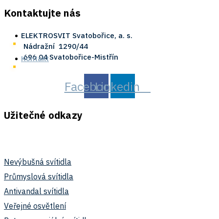
Kontaktujte nás
ELEKTROSVIT Svatobořice, a. s.
Nádražní ­ 1290/44
696 04 Svatobořice-Mistřín
Kontakt
Facebook
Linkedin
Užitečné odkazy
Nevýbušná svítidla
Průmyslová svítidla
Antivandal svítidla
Veřejné osvětlení