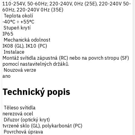
110-254V, 50-60Hz; 220-240V, 0Hz (25E), 220-240V 50-
60Hz, 220-240V 0Hz (35E)
Teplota okolí
-40°C ÷ +55°C
Stupeň krytí
IP65
Mechanická odolnost
IK08 (GL), IK10 (PC)
Instalace
Montáž svítidla zápustná (RC) nebo na povrch stropu (SF)
pomocí nastavitelných držáků.
Nouzová verze
ano
Technický popis
Těleso svítidla
nerezová ocel
Difuzor (optický kryt)
tvrzené sklo (GL), polykarbonát (PC)
Povrchová úprava