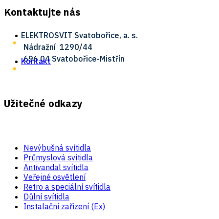
Kontaktujte nás
ELEKTROSVIT Svatobořice, a. s.
Nádražní ­ 1290/44
696 04 Svatobořice-Mistřín
Kontakt
Užitečné odkazy
Nevýbušná svítidla
Průmyslová svítidla
Antivandal svítidla
Veřejné osvětlení
Retro a speciální svítidla
Důlní svítidla
Instalační zařízení (Ex)