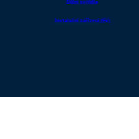
Důlní svítidla
Instalační zařízení (Ex)