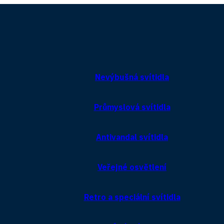
Nevýbušná svítidla
Průmyslová svítidla
Antivandal svítidla
Veřejné osvětlení
Retro a speciální svítidla