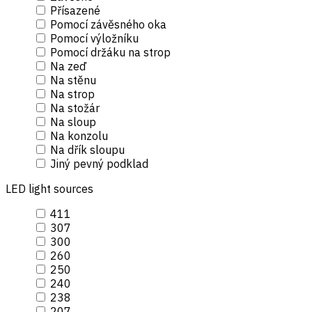
Přísazené
Pomocí závěsného oka
Pomocí výložníku
Pomocí držáku na strop
Na zeď
Na stěnu
Na strop
Na stožár
Na sloup
Na konzolu
Na dřík sloupu
Jiný pevný podklad
LED light sources
411
307
300
260
250
240
238
207