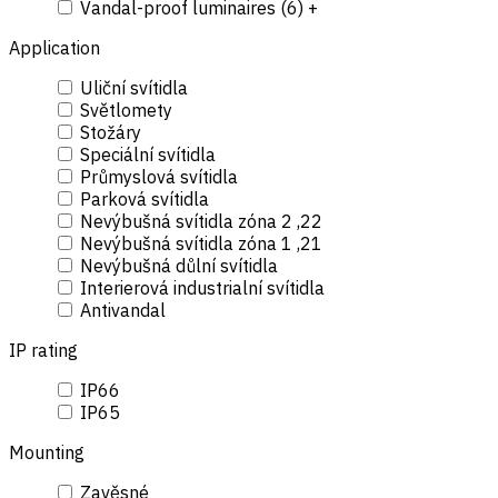
Vandal-proof luminaires (
6
)
+
Application
Uliční svítidla
Světlomety
Stožáry
Speciální svítidla
Průmyslová svítidla
Parková svítidla
Nevýbušná svítidla zóna 2 ,22
Nevýbušná svítidla zóna 1 ,21
Nevýbušná důlní svítidla
Interierová industrialní svítidla
Antivandal
IP rating
IP66
IP65
Mounting
Zavěsné