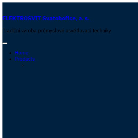
ELEKTROSVIT Svatobořice, a. s.
Tradiční výroba průmyslové osvětlovací techniky
Home
Products