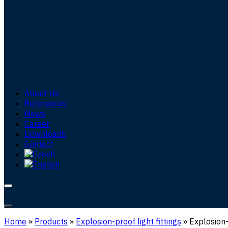
About Us
References
News
Career
Downloads
Contact
Home
»
Products
»
Explosion-proof light fittings
»
Explosion-