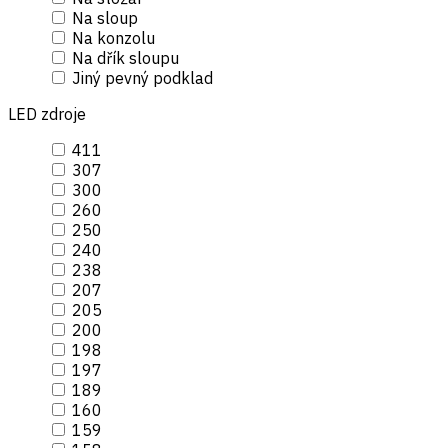
Na sloup
Na konzolu
Na dřík sloupu
Jiný pevný podklad
LED zdroje
411
307
300
260
250
240
238
207
205
200
198
197
189
160
159