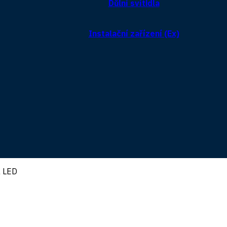
Důlní svítidla
Instalační zařízení (Ex)
a LED