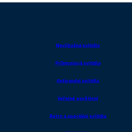
Nevýbušná svítidla
Průmyslová svítidla
Antivandal svítidla
Veřejné osvětlení
Retro a speciální svítidla