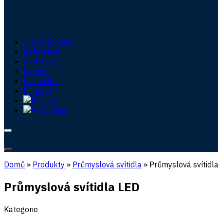
O společnosti
Reference
Aktuality
Kariéra
Ke stažení
Kontakt
Domů
»
Produkty
»
Průmyslová svítidla
»
Průmyslová svítidl
Průmyslová svítidla LED
Kategorie