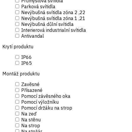
Průmyslová svítidla
Parková svítidla
Nevýbušná svítidla zóna 2 ,22
Nevýbušná svítidla zóna 1 ,21
Nevýbušná důlní svítidla
Interierová industrialní svítidla
Antivandal
Krytí produktu
IP66
IP65
Montáž produktu
Zavěsné
Přísazené
Pomocí závěsného oka
Pomocí výložníku
Pomocí držáku na strop
Na zeď
Na stěnu
Na strop
Na stožár