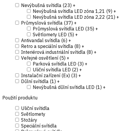
Nevýbušná svítidla (
23
)
+
Nevýbušná svítidla LED zóna 1,21 (
9
)
+
Nevýbušná svítidla LED zóna 2,22 (
21
)
+
Průmyslová svítidla (
37
)
+
Průmyslová svítidla LED (
35
)
+
Světlomety LED (
5
)
+
Antivandal svítidla (
6
)
+
Retro a speciální svítidla (
8
)
+
Interiérová industriální svítidla (
8
)
+
Veřejné osvětlení (
5
)
+
Parková svítidla LED (
3
)
+
Uliční svítidla LED (
2
)
+
Instalační zařízení (Ex) (
3
)
+
Důlní svítidla (
1
)
+
Nevýbušná důlní svítidla LED (
1
)
+
Použití produktu
Uliční svítidla
Světlomety
Stožáry
Speciální svítidla